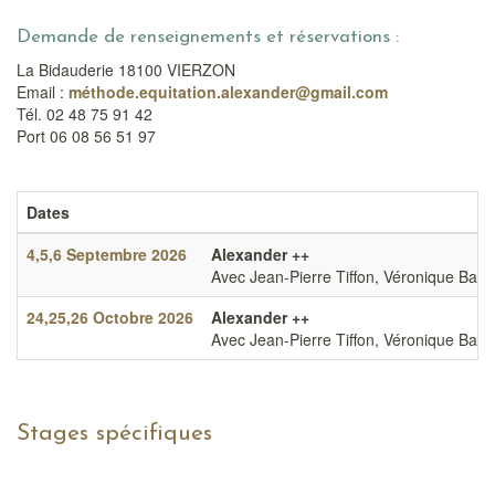
Véronique Bartin
Demande de renseignements et réservations :
Formation Pro
Nos stages amateurs
Jean Pierre Tiffon
Méditation et connexion®
La Bidauderie 18100 VIERZON
La Bidauderie
Autres formations
Une formation pour les Enseignants
Email :
Equitation Alexander ++
méthode.equitation.alexander@
gmail.com
Nos chevaux Alexander
Calendrier & Inscription Formation Pro
Tél. 02 48 75 91 42
Cavalier idéal
Enseignants d’Equitation Alexander®
Coaching
Port 06 08 56 51 97
Tarifs Formation Pro
Calendrier Stages Amateurs
Équicoaching
Lettres d’information
Formation à la valorisation du jeune cheval
Mise à niveau BPJEPS et DE
Dates
Livre d'Or
Sophroéquitation
4,5,6 Septembre 2026
Alexander ++
Contact
Avec Jean-Pierre Tiffon, Véronique Barti
24,25,26 Octobre 2026
Alexander ++
Avec Jean-Pierre Tiffon, Véronique Barti
Stages spécifiques