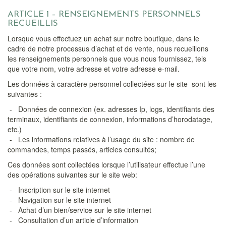
Véronique Bartin
ARTICLE 1 – RENSEIGNEMENTS PERSONNELS
Formation Pro
Nos stages amateurs
Jean Pierre Tiffon
RECUEILLIS
Méditation et connexion®
La Bidauderie
Lorsque vous effectuez un achat sur notre boutique, dans le
Autres formations
Une formation pour les Enseignants
Equitation Alexander ++
Nos chevaux Alexander
cadre de notre processus d’achat et de vente, nous recueillons
Calendrier & Inscription Formation Pro
Cavalier idéal
les renseignements personnels que vous nous fournissez, tels
Enseignants d’Equitation Alexander®
Coaching
Tarifs Formation Pro
Calendrier Stages Amateurs
que votre nom, votre adresse et votre adresse e-mail.
Équicoaching
Lettres d’information
Les données à caractère personnel collectées sur le site sont les
Formation à la valorisation du jeune cheval
suivantes :
Mise à niveau BPJEPS et DE
Livre d'Or
Sophroéquitation
- Données de connexion (ex. adresses Ip, logs, identifiants des
terminaux, identifiants de connexion, informations d’horodatage,
Contact
etc.)
- Les informations relatives à l’usage du site : nombre de
commandes, temps passés, articles consultés;
Ces données sont collectées lorsque l’utilisateur effectue l’une
des opérations suivantes sur le site web:
- Inscription sur le site internet
- Navigation sur le site internet
- Achat d’un bien/service sur le site internet
- Consultation d’un article d’information