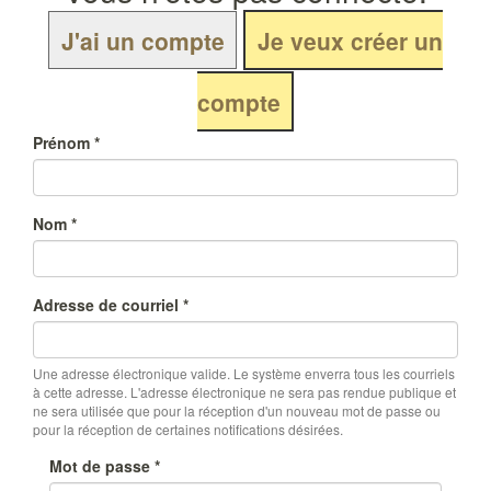
Véronique Bartin
J'ai un compte
Je veux créer un
Formation Pro
Nos stages amateurs
Jean Pierre Tiffon
Méditation et connexion®
La Bidauderie
Autres formations
Une formation pour les Enseignants
Equitation Alexander ++
Nos chevaux Alexander
compte
Calendrier & Inscription Formation Pro
Cavalier idéal
Enseignants d’Equitation Alexander®
Coaching
Tarifs Formation Pro
Calendrier Stages Amateurs
Prénom
*
Équicoaching
Lettres d’information
Formation à la valorisation du jeune cheval
Mise à niveau BPJEPS et DE
Livre d'Or
Nom
*
Sophroéquitation
Contact
Adresse de courriel
*
Une adresse électronique valide. Le système enverra tous les courriels
à cette adresse. L'adresse électronique ne sera pas rendue publique et
ne sera utilisée que pour la réception d'un nouveau mot de passe ou
pour la réception de certaines notifications désirées.
Mot de passe
*