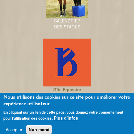
CALENDRIER
DES STAGES
Gîte Equestre
La Bidauderie
Nous utilisons des cookies sur ce site pour améliorer votre
expérience utilisateur.
Contact
Mentions légales
Partenaires
En cliquant sur un lien de cette page, vous donnez votre consentement
Plus d'infos
pour l'utilisation des cookies.
CGU
CGV
RGPD
Confidentialité
Cookies
Accepter
Non merci
Copyright © 2017 www.methodealexander.com - Tous droits réservés.