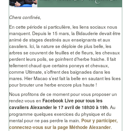
Véronique Bartin
Formation Pro
Nos stages amateurs
Jean Pierre Tiffon
Chers confinés,
Méditation et connexion®
La Bidauderie
Autres formations
Une formation pour les Enseignants
Equitation Alexander ++
Nos chevaux Alexander
En cette période si particulière, les liens sociaux nous
Calendrier & Inscription Formation Pro
Cavalier idéal
manquent. Depuis le 15 mars, la Bidauderie devait être
Enseignants d’Equitation Alexander®
Coaching
Tarifs Formation Pro
Calendrier Stages Amateurs
animé de stages destinés aux enseignants et aux
Équicoaching
cavaliers. Ici, la nature se déploie de plus belle, les
Lettres d’information
Formation à la valorisation du jeune cheval
arbres se couvrent de feuilles et de fleurs, les chevaux
Mise à niveau BPJEPS et DE
perdent leurs poils, se goinfrent d’herbe fraiche. Il fait
Livre d'Or
Sophroéquitation
tellement chaud que certains poneys et chevaux,
comme Ultimate, s’offrent des baignades dans les
Contact
mares. Hier Macao s’est fait la belle en sautant les lices
pour brouter une herbe encore plus haute !
Nous profitons de ce moment pour vous proposer un
rendez-vous en
Facebook Live pour tous les
. Au
cavaliers Alexander le 17 avril de 18h30 à 19h
programme quelques exercices du physique et du
mental pour ne pas perdre la main.
Pour y participer,
.
connectez-vous sur la page Méthode Alexander