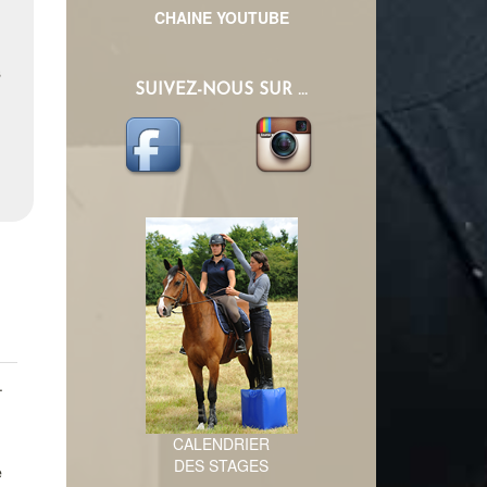
CHAINE YOUTUBE
s
SUIVEZ-NOUS SUR ...
.
CALENDRIER
DES STAGES
e