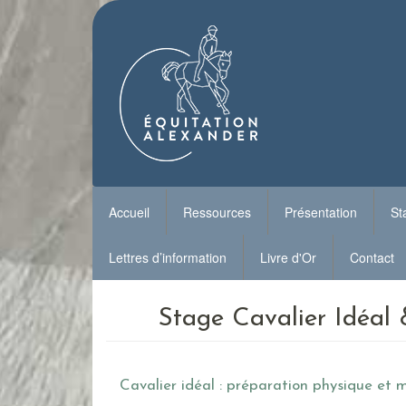
Aller
au
contenu
principal
Accueil
Ressources
Présentation
St
Livres d'équitation
L'Equitation Alexander
Nos
Lettres d’information
Livre d'Or
Contact
Vidéos d'équitation
Véronique Bartin
Méd
Podcast d'équitation
Jean Pierre Tiffon
Equ
La Bidauderie
Cava
Stage Cavalier Idéal 
Nos chevaux Alexand
Cal
Ama
Cavalier idéal : préparation physique et 