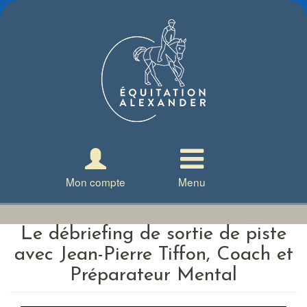
Aller
au
contenu
principal
Mon compte
Menu
Accueil
Le débriefing de sortie de piste
Ressources
avec Jean-Pierre Tiffon, Coach et
Préparateur Mental
Présentation
Livres d'équitation
Vidéos d'équitation
Stages Amateurs
L'Equitation Alexander
Podcast d'équitation